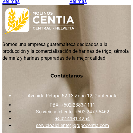
Ver más
Ver más
Somos una empresa guatemalteca dedicados a la
producción y la comercialización de harinas de trigo, sémola
de maíz y harinas preparadas de la mejor calidad.
Contáctanos
Avenida Petapa 52-13 Zona 12, Guatemala
PBX: +502 2383-1111
Servicio al cliente: +502 2477-5462
+502 4181-4254
servicioalcliente@grupocentia.com